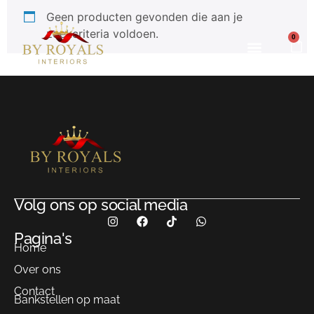
Geen producten gevonden die aan je
zoekcriteria voldoen.
0
Onze projecten
Volg ons op social media
Pagina's
Home
Over ons
Contact
Bankstellen op maat