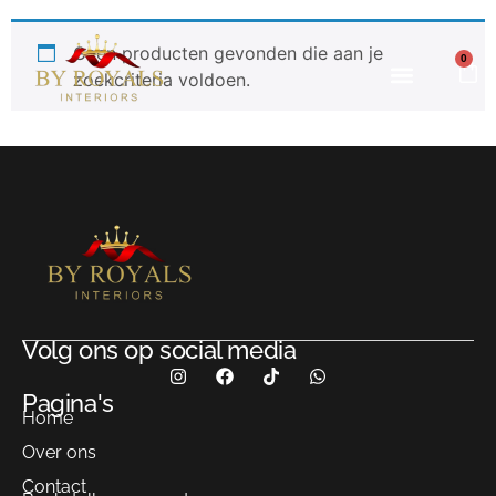
Geen producten gevonden die aan je
0
zoekcriteria voldoen.
Onze projecten
Volg ons op social media
Pagina's
Home
Over ons
Contact