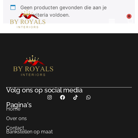
Geen producten gevonden die aan je
zoekcriteria voldoen.
0
Onze projecten
Volg ons op social media
Pagina's
Home
Over ons
Contact
Bankstellen op maat