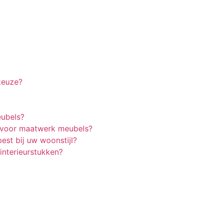
keuze?
eubels?
m voor maatwerk meubels?
est bij uw woonstijl?
nterieurstukken?